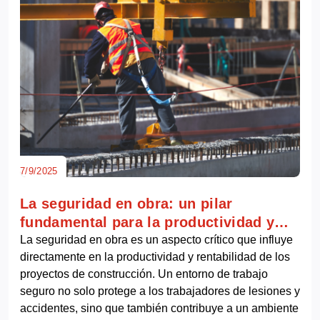
7/9/2025
La seguridad en obra: un pilar
fundamental para la productividad y
rentabilidad
La seguridad en obra es un aspecto crítico que influye
directamente en la productividad y rentabilidad de los
proyectos de construcción. Un entorno de trabajo
seguro no solo protege a los trabajadores de lesiones y
accidentes, sino que también contribuye a un ambiente