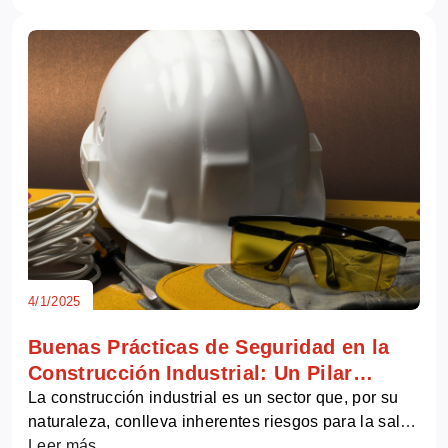
4/1/2025
Buenas Prácticas de Seguridad en la
Construcción Industrial: Un Pilar
Fundamental para la Prevención de
La construcción industrial es un sector que, por su
naturaleza, conlleva inherentes riesgos para la salud
Riesgos
y...
Leer más