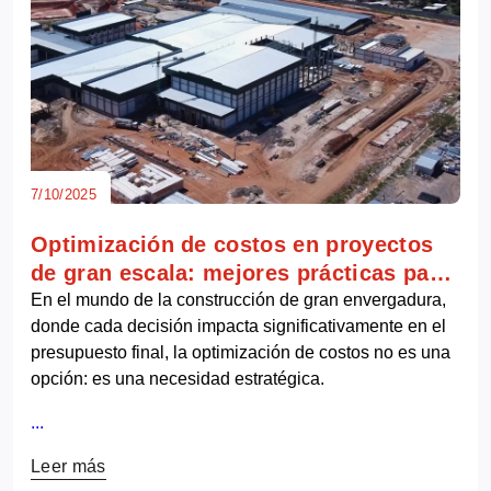
7/10/2025
Optimización de costos en proyectos
de gran escala: mejores prácticas para
una ejecución eficiente
En el mundo de la construcción de gran envergadura,
donde cada decisión impacta significativamente en el
presupuesto final, la optimización de costos no es una
opción: es una necesidad estratégica.
...
Leer más