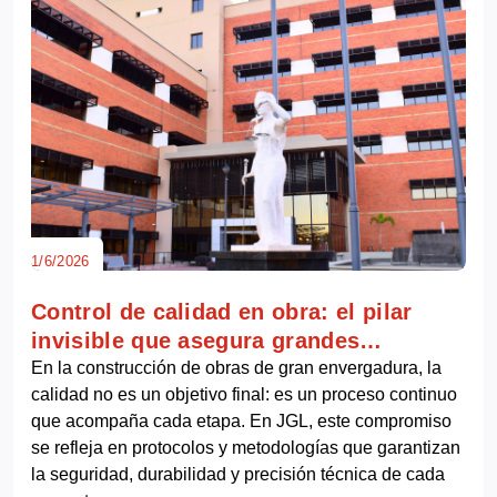
1/6/2026
Control de calidad en obra: el pilar
invisible que asegura grandes
resultados
En la construcción de obras de gran envergadura, la
calidad no es un objetivo final: es un proceso continuo
que acompaña cada etapa. En JGL, este compromiso
se refleja en protocolos y metodologías que garantizan
la seguridad, durabilidad y precisión técnica de cada