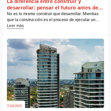
La diferencia entre construir y
desarrollar: pensar el futuro antes de
poner el primer ladrillo
No es lo mismo construir que desarrollar. Mientras
que la construcción es el proceso de ejecutar un
proyecto de acuerdo a planos y especificaciones, el
Leer más
desarrollo implica una mirada estratégica que va
mucho más allá de la simple edificación.
...
7/10/2025