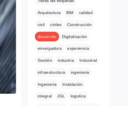
Todas las etiquetas
Arquitectura
BIM
calidad
civil
civiles
Construcción
desarrollo
Digitalización
envergadura
experiencia
Gestión
industria
Industrial
infraestructura
ingenieria
Ingeniería
Instalación
integral
JGL
logistica
mantenimiento
Mantenimiento
l éxito
Modular
obra
obra
obras