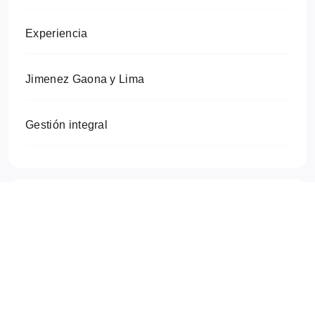
Experiencia
Jimenez Gaona y Lima
Gestión integral
Etiquetas
Todas las etiquetas
Arquitectura
BIM
calidad
civil
civiles
Construcción
desarrollo
Digitalización
envergadura
experiencia