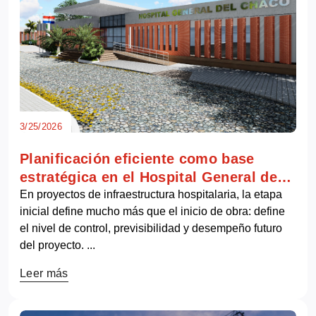
3/25/2026
Planificación eficiente como base
estratégica en el Hospital General de
Mariscal Estigarribia
En proyectos de infraestructura hospitalaria, la etapa
inicial define mucho más que el inicio de obra: define
el nivel de control, previsibilidad y desempeño futuro
del proyecto. ...
Leer más